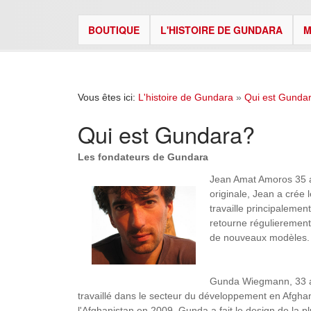
BOUTIQUE
L'HISTOIRE DE GUNDARA
M
Vous êtes ici:
L'histoire de Gundara
»
Qui est Gunda
Qui est Gundara?
Les fondateurs de Gundara
Jean Amat Amoros 35 an
originale, Jean a crée 
travaille principalemen
retourne régulierement 
de nouveaux modèles.
Gunda Wiegmann, 33 an
travaillé dans le secteur du développement en Afghan
l'Afghanistan en 2009. Gunda a fait le design de la p