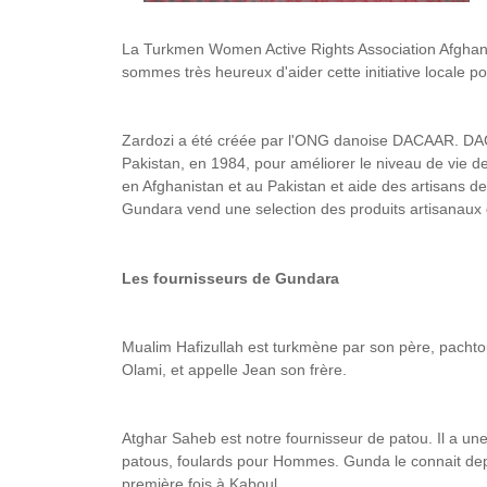
La Turkmen Women Active Rights Association Afghanist
sommes très heureux d'aider cette initiative locale p
Zardozi a été créée par l'ONG danoise DACAAR. DAC
Pakistan, en 1984, pour améliorer le niveau de vie d
en Afghanistan et au Pakistan et aide des artisans d
Gundara vend une selection des produits artisanaux 
Les fournisseurs de Gundara
Mualim Hafizullah est turkmène par son père, pachtou
Olami, et appelle Jean son frère.
Atghar Saheb est notre fournisseur de patou. Il a une
patous, foulards pour Hommes. Gunda le connait depu
première fois à Kaboul.