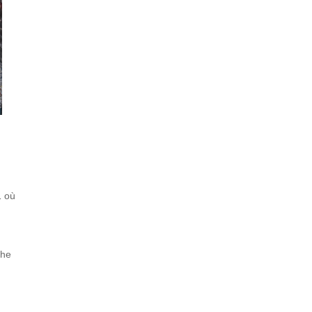
1 où
phe