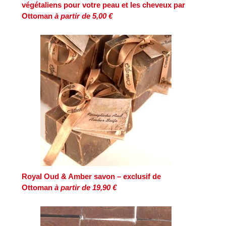
végétaliens pour votre peau et les cheveux par
Ottoman
à partir de 5,00 €
Royal Oud & Amber savon – exclusif de
Ottoman
à partir de 19,90 €