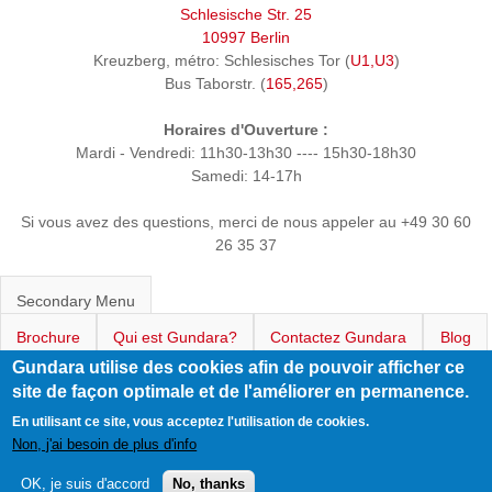
Schlesische Str. 25
10997 Berlin
Kreuzberg, métro: Schlesisches Tor (
U1,U3
)
Bus Taborstr. (
165,265
)
Horaires d'Ouverture :
Mardi - Vendredi: 11h30-13h30 ---- 15h30-18h30
Samedi: 14-17h
Si vous avez des questions, merci de nous appeler au +49 30 60
26 35 37
Secondary Menu
Brochure
Qui est Gundara?
Contactez Gundara
Blog
Gundara utilise des cookies afin de pouvoir afficher ce
CGV
Paiement et Envoi
Confidentialité
site de façon optimale et de l'améliorer en permanence.
En utilisant ce site, vous acceptez l'utilisation de cookies.
Droit de rétractation
Informations Légales
Connexion
Non, j'ai besoin de plus d'info
OK, je suis d'accord
No, thanks