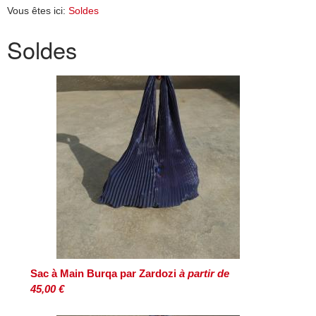
Vous êtes ici:
Soldes
Soldes
Sac à Main Burqa par Zardozi
à partir de
45,00 €