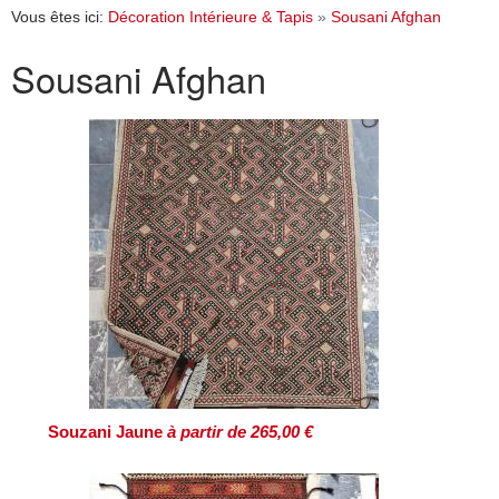
Vous êtes ici:
Décoration Intérieure & Tapis
»
Sousani Afghan
Sousani Afghan
Souzani Jaune
à partir de 265,00 €