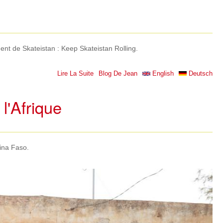
nt de Skateistan : Keep Skateistan Rolling.
Lire La Suite
Blog De Jean
De Gundara Participe Au Financem
English
Deutsch
L'aventure Skat
l'Afrique
ina Faso.