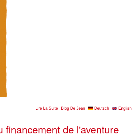
Lire La Suite
De Gundara Réussit L'examen
Blog De Jean
Deutsch
English
u financement de l'aventure