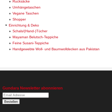
Rucksäcke
Umhängetaschen
Vegane Taschen
Shopper
Einrichtung & Deko
Schals/(Hand-)Tücher
Mayaman Belutsch-Teppiche
Feine Susani-Teppiche
Handgewebte Woll- und Baumwolldecken aus Pakistan
Gundara Newsletter abonnieren