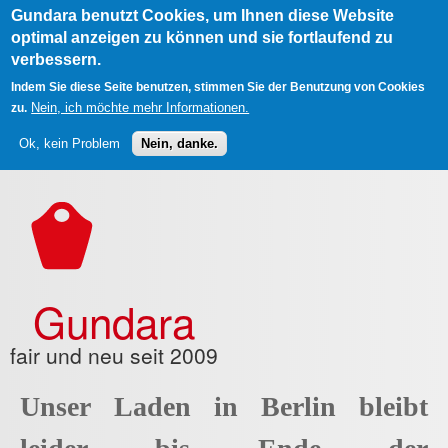
Gundara benutzt Cookies, um Ihnen diese Website
optimal anzeigen zu können und sie fortlaufend zu
verbessern.
Indem Sie diese Seite benutzen, stimmen Sie der Benutzung von Cookies
Nein, ich möchte mehr Informationen.
zu.
Ok, kein Problem
Nein, danke.
Direkt zum Inhalt
Gundara
fair und neu seit 2009
Unser Laden in Berlin bleibt