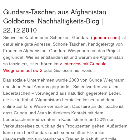
Gundara-Taschen aus Afghanistan |
Goldbörse, Nachhaltigkeits-Blog |
22.12.2010
Sinnvolles Kaufen oder Schenken: Gundara (
gundara.com
) ist
dafür eine gute Adresse. Schöne Taschen, handgefertigt von
Frauen in Afghanistan. Gundura Wiegmann hat das Projekt
gegründet. Wie es entstanden ist und warum sie Afghanistan
so fasziniert, ist zu hören im
> Interview mit Gundula
Wiegmann auf swr2
oder Sie lesen hier weiter:
Das soziale Unternehmen wurde 2009 von Gunda Wiegmann
und Jean Amat Amoros gegründet. Sie entwerfen vor allem
Ledertaschen – vorwiegend aus natürlich gegerbtem Leder,
die sie in Kabul (Afghanistan) herstellen lassen und dann
online auf faire Weise vermarkten. Das faire an der Sache ist,
dass Gunda und Jean in direktem Kontakt mit dem
Ledertaschenproduzenten in Kabul stehen und 30% des
Verkaufspreises zurück an den Produzenten gehen. Außerdem
kann man bei Gundara auch sehr schöne Filzartikel
(hergestellt von turkmenischen Frauen in Kabul) und tolle