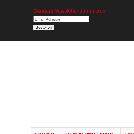
Gundara Newsletter abonnieren
Broschüre
Wer steckt hinter Gundara?
News