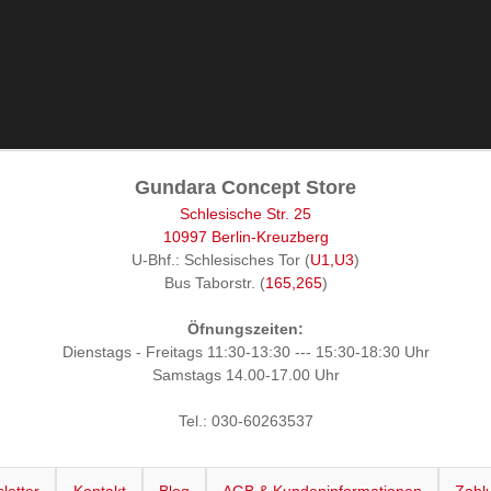
Gundara Concept Store
Schlesische Str. 25
10997 Berlin-Kreuzberg
U-Bhf.: Schlesisches Tor (
U1,U3
)
Bus Taborstr. (
165,265
)
Öfnungszeiten:
Dienstags - Freitags 11:30-13:30 --- 15:30-18:30 Uhr
Samstags 14.00-17.00 Uhr
Tel.: 030-60263537
letter
Kontakt
Blog
AGB & Kundeninformationen
Zahl