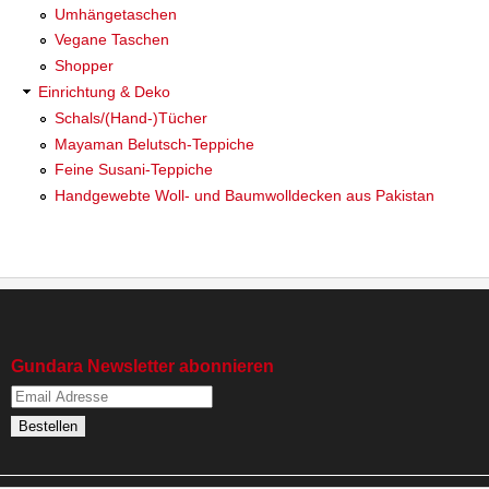
Umhängetaschen
Vegane Taschen
Shopper
Einrichtung & Deko
Schals/(Hand-)Tücher
Mayaman Belutsch-Teppiche
Feine Susani-Teppiche
Handgewebte Woll- und Baumwolldecken aus Pakistan
Gundara Newsletter abonnieren