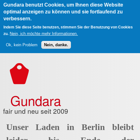
Gundara benutzt Cookies, um Ihnen diese Website
optimal anzeigen zu können und sie fortlaufend zu
verbessern.
Indem Sie diese Seite benutzen, stimmen Sie der Benutzung von Cookies
Nein, ich möchte mehr Informationen.
zu.
Ok, kein Problem
Nein, danke.
Direkt zum Inhalt
Gundara
fair und neu seit 2009
Unser Laden in Berlin bleibt