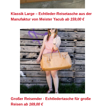
Klassik Large – Echtleder-Reisetasche aus der
Manufaktur von Meister Yacub
ab 159,00 €
Großer Reisender - Echtledertasche für große
Reisen
ab 169,00 €