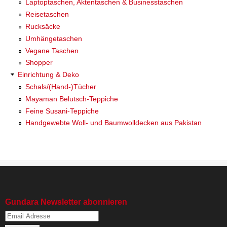
Laptoptaschen, Aktentaschen & Businesstaschen
Reisetaschen
Rucksäcke
Umhängetaschen
Vegane Taschen
Shopper
Einrichtung & Deko
Schals/(Hand-)Tücher
Mayaman Belutsch-Teppiche
Feine Susani-Teppiche
Handgewebte Woll- und Baumwolldecken aus Pakistan
Gundara Newsletter abonnieren