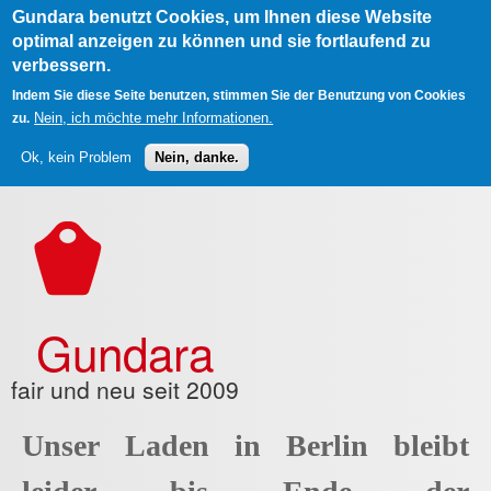
Gundara benutzt Cookies, um Ihnen diese Website
optimal anzeigen zu können und sie fortlaufend zu
verbessern.
Indem Sie diese Seite benutzen, stimmen Sie der Benutzung von Cookies
Nein, ich möchte mehr Informationen.
zu.
Ok, kein Problem
Nein, danke.
Direkt zum Inhalt
Gundara
fair und neu seit 2009
Unser Laden in Berlin bleibt