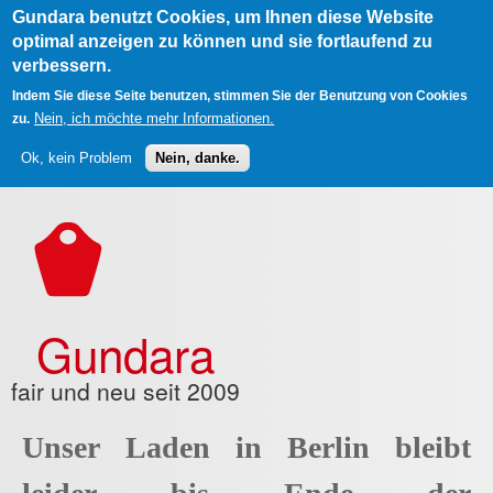
Gundara benutzt Cookies, um Ihnen diese Website
optimal anzeigen zu können und sie fortlaufend zu
verbessern.
Indem Sie diese Seite benutzen, stimmen Sie der Benutzung von Cookies
Nein, ich möchte mehr Informationen.
zu.
Ok, kein Problem
Nein, danke.
Direkt zum Inhalt
Gundara
fair und neu seit 2009
Unser Laden in Berlin bleibt