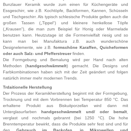
Bunzlauer Keramik wurde zum einen für Küchengeräte und
Essgeschirr, wie z.B. Kochtöpfe, Backformen, Kannen, Schüsseln
und Tischgeschirr. Als typisch schlesische Produkte gelten auch die
großen Tassen („Tippel“) und kleinere henkellose Töpfe
(„Krausen“), die man zum Beispiel für Honig oder Marmelade
benutzen kann. Heutzutage ist die Formenvielfalt riesig und so
kann man bei Manufaktura z.B. auch wunderschöne
Designelemente, wie z.B.
formschöne Karaffen, Quicheformen
oder auch Salz- und Pfefferstreuer
finden.
Die Formgebung und Bemalung wird per Hand nach alten
Methoden (
handgeschwämmelt
) gemacht. Die Designs und
Farbkombinationen haben sich mit der Zeit geändert und folgen
natürlich immer mehr modernen Trends.
Trdaitionelle Herstellung
Der Prozess der Keramikherstellung beginnt mit der Formgebung,
Trocknung und mit dem Vorbrennen bei Temperatur 850 °C. Das
erhaltene Produkt aus Biskuitporzellan wird dann mit
Unterglasurfarben
handgeschwämmelt und/ oder bemalt
,
verglast und nochmals gebrannt (bei 1250 °C). Die hohe
Brenntemperatur bewirkt, dass die Produkte sehr fest sind und für
den
Gebrauch im Backofen, in Mikrowellen und