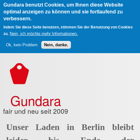
Gundara benutzt Cookies, um Ihnen diese Website
optimal anzeigen zu können und sie fortlaufend zu
verbessern.
Indem Sie diese Seite benutzen, stimmen Sie der Benutzung von Cookies
Nein, ich möchte mehr Informationen.
zu.
Ok, kein Problem
Nein, danke.
Direkt zum Inhalt
Gundara
fair und neu seit 2009
Unser Laden in Berlin bleibt