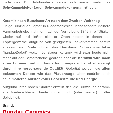
Ende des 19. Jahrhunderts setzte sich immer mehr das
Schwämmeldekor (auch Schwammdekor genannt)
durch.
Keramik nach Bunzlauer Art nach dem Zweiten Weltkrieg
Einige Bunzlauer Töpfer in Niederschlesien, insbesondere kleinere
Familienbetriebe, nahmen nach der Vertreibung 1945 ihre Tätigkeit
wieder auf und ließen sich an Orten nieder, in denen das
Töpfergewerbe aufgrund von geeigneten Tonvorkommen bereits
ansässig war. Viele führten das
Bunzlauer Schwämmeldekor
(handgetöpfert) weiter. Bunzlauer Keramik wird zwar heute nicht
mehr auf der Töpferscheibe gedreht, aber die
Keramik wird nach
alten Formen und in Handarbeit hergestellt und überzeugt
durch ihre hervorragende Qualität
. Gefertigt werden die
alten
bekannten Dekors wie das Pfauenauge
, aber natürlich auch
neue
moderne Muster voller Lebensfreude und Energie
.
Aufgrund ihrer hohen Qualität erfreut sich die Bunzlauer Keramik
aus Niederschlesien heute immer noch (oder wieder) großer
Beliebtheit.
Brand:
Bunzlau Ceramics