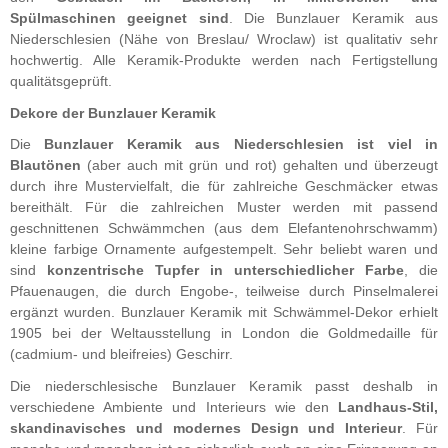
Spülmaschinen geeignet sind
. Die Bunzlauer Keramik aus
Niederschlesien (Nähe von Breslau/ Wroclaw) ist qualitativ sehr
hochwertig. Alle Keramik-Produkte werden nach Fertigstellung
qualitätsgeprüft.
Dekore der Bunzlauer Keramik
Die
Bunzlauer Keramik aus Niederschlesien ist viel in
Blautönen
(aber auch mit grün und rot) gehalten und überzeugt
durch ihre Mustervielfalt, die für zahlreiche Geschmäcker etwas
bereithält. Für die zahlreichen Muster werden mit passend
geschnittenen Schwämmchen (aus dem Elefantenohrschwamm)
kleine farbige Ornamente aufgestempelt. Sehr beliebt waren und
sind
konzentrische Tupfer in unterschiedlicher Farbe
, die
Pfauenaugen, die durch Engobe-, teilweise durch Pinselmalerei
ergänzt wurden. Bunzlauer Keramik mit Schwämmel-Dekor erhielt
1905 bei der Weltausstellung in London die Goldmedaille für
(cadmium- und bleifreies) Geschirr.
Die niederschlesische Bunzlauer Keramik passt deshalb in
verschiedene Ambiente und Interieurs wie den
Landhaus-Stil,
skandinavisches und modernes Design und Interieur
. Für