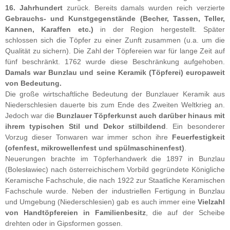
16. Jahrhundert
zurück. Bereits damals wurden reich verzierte
Gebrauchs- und Kunstgegenstände (Becher, Tassen, Teller,
Kannen, Karaffen etc.)
in der Region hergestellt. Später
schlossen sich die Töpfer zu einer Zunft zusammen (u.a. um die
Qualität zu sichern). Die Zahl der Töpfereien war für lange Zeit auf
fünf beschränkt. 1762 wurde diese Beschränkung aufgehoben.
Damals war Bunzlau und seine Keramik (Töpferei) europaweit
von Bedeutung.
Die große wirtschaftliche Bedeutung der Bunzlauer Keramik aus
Niederschlesien dauerte bis zum Ende des Zweiten Weltkrieg an.
Jedoch war die
Bunzlauer Töpferkunst auch darüber hinaus mit
ihrem typischen Stil und Dekor stilbildend
. Ein besonderer
Vorzug dieser Tonwaren war immer schon ihre
Feuerfestigkeit
(ofenfest, mikrowellenfest und spülmaschinenfest)
.
Neuerungen brachte im Töpferhandwerk die 1897 in Bunzlau
(Bolesławiec) nach österreichischem Vorbild gegründete Königliche
Keramische Fachschule, die nach 1922 zur Staatliche Keramischen
Fachschule wurde. Neben der industriellen Fertigung in Bunzlau
und Umgebung (Niederschlesien) gab es auch immer eine
Vielzahl
von Handtöpfereien in Familienbesitz
, die auf der Scheibe
drehten oder in Gipsformen gossen.