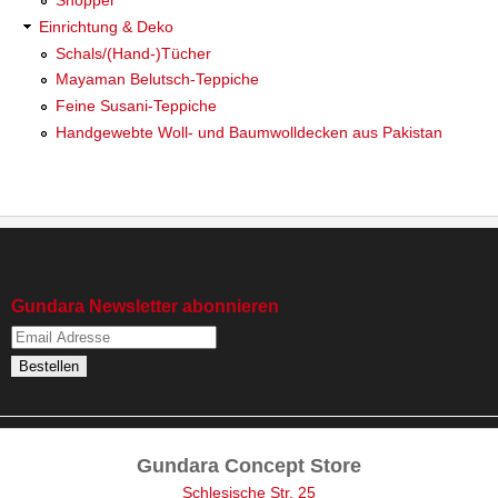
Shopper
Einrichtung & Deko
Schals/(Hand-)Tücher
Mayaman Belutsch-Teppiche
Feine Susani-Teppiche
Handgewebte Woll- und Baumwolldecken aus Pakistan
Gundara Newsletter abonnieren
Gundara Concept Store
Schlesische Str. 25