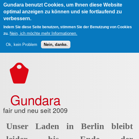
Gundara benutzt Cookies, um Ihnen diese Website
optimal anzeigen zu können und sie fortlaufend zu
verbessern.
Indem Sie diese Seite benutzen, stimmen Sie der Benutzung von Cookies
Nein, ich möchte mehr Informationen.
zu.
Ok, kein Problem
Nein, danke.
Direkt zum Inhalt
Gundara
fair und neu seit 2009
Unser Laden in Berlin bleibt