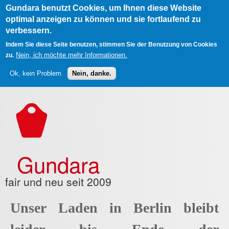
Gundara benutzt Cookies, um Ihnen diese Website
optimal anzeigen zu können und sie fortlaufend zu
verbessern.
Indem Sie diese Seite benutzen, stimmen Sie der Benutzung von Cookies
Nein, ich möchte mehr Informationen.
zu.
Ok, kein Problem
Nein, danke.
Direkt zum Inhalt
Gundara
fair und neu seit 2009
Unser Laden in Berlin bleibt